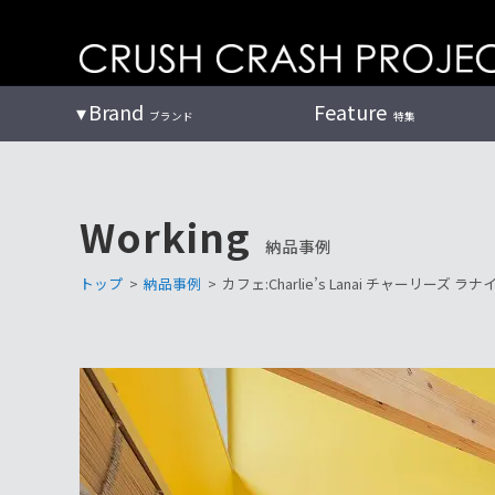
コ
ン
テ
ン
Brand
Feature
ブランド
特集
ツ
へ
Working
納品事例
トップ
>
納品事例
>
カフェ:Charlie’s Lanai チャーリーズ ラナ