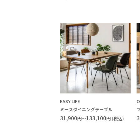
EASY LIFE
O
ミースダイニングテーブル
31,900
133,100
3
円～
円 (税込)