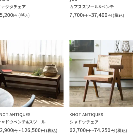
ファクタチェア
カプススツール&ベンチ
5,200
7,700
37,400
円 (税込)
円～
円 (税込)
NOT ANTIQUES
KNOT ANTIQUES
シャドウベンチ&スツール
シャドウチェア
2,900
126,500
62,700
74,250
円～
円 (税込)
円～
円 (税込)