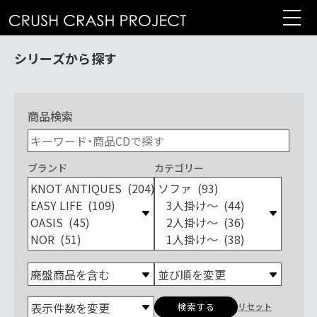
コ
ン
テ
シリーズから探す
ン
ツ
へ
商品検索
ブランド
カテゴリー
ブ
カ
ラ
テ
ン
ゴ
ド
リ
ー
リセット