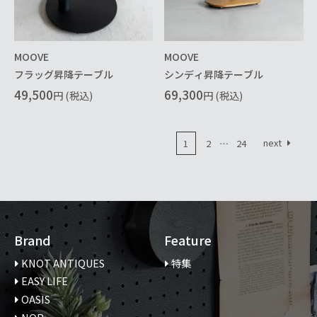
MOOVE
MOOVE
フラッグ昇降テーブル
シンディ昇降テーブル
49,500
69,300
円 (税込)
円 (税込)
next
1
2
…
24
Page
Page
Page
Brand
Feature
KNOT ANTIQUES
特集
EASY LIFE
OASIS