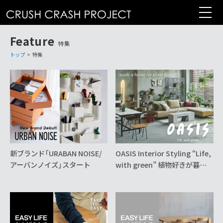
コ
ン
テ
Feature
ン
特集
ツ
トップ
>
特集
へ
新ブランド「URABAN NOISE/
OASIS Interior Styling “Life,
アーバンノイズ」スタート
with green” 植物好きが暮ら
す、植物が主役の部屋へ