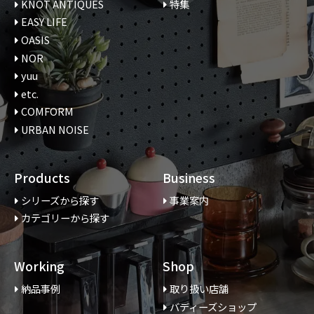
KNOT ANTIQUES
特集
EASY LIFE
OASIS
NOR
yuu
etc.
COMFORM
URBAN NOISE
Products
Business
シリーズから探す
事業案内
カテゴリーから探す
Working
Shop
納品事例
取り扱い店舗
バディーズショップ