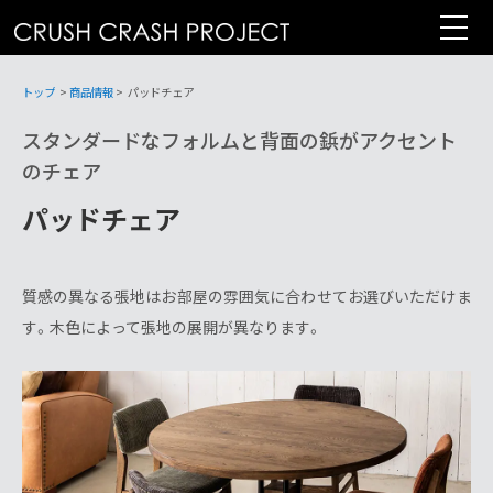
コ
ン
テ
ン
トップ
>
商品情報
>
パッドチェア
ツ
スタンダードなフォルムと背面の鋲がアクセント
へ
のチェア
パッドチェア
質感の異なる張地はお部屋の雰囲気に合わせてお選びいただけま
す。木色によって張地の展開が異なります。