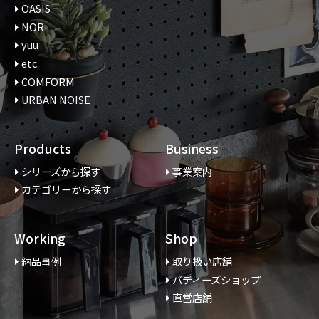
OASIS
NOR
yuu
etc.
COMFORM
URBAN NOISE
Products
Business
シリーズから探す
事業案内
カテゴリーから探す
Working
Shop
納品事例
取り扱い店舗
バディーズショップ
直営店舗