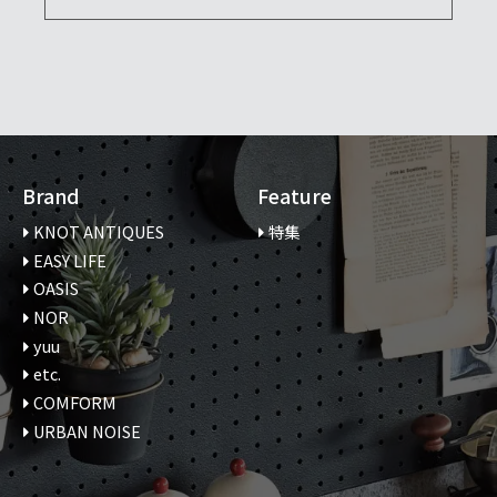
Brand
Feature
KNOT ANTIQUES
特集
EASY LIFE
OASIS
NOR
yuu
etc.
COMFORM
URBAN NOISE