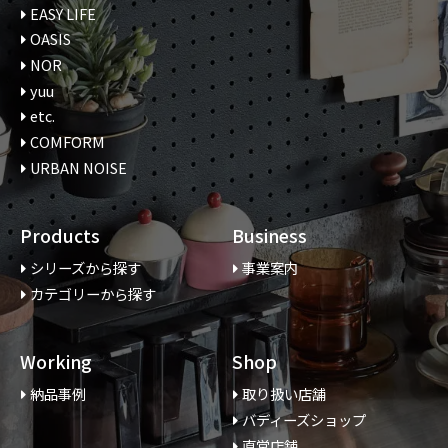
EASY LIFE
OASIS
NOR
yuu
etc.
COMFORM
URBAN NOISE
Products
Business
シリーズから探す
事業案内
カテゴリーから探す
Working
Shop
納品事例
取り扱い店舗
バディーズショップ
直営店舗