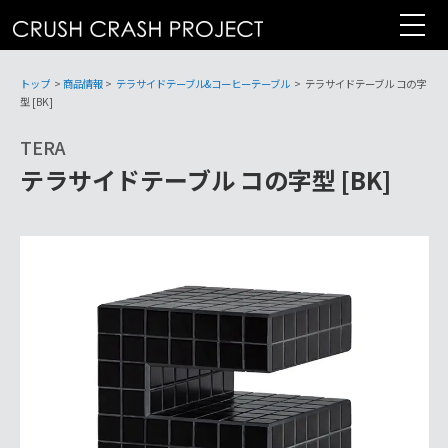
コ
ン
テ
ン
トップ
>
商品情報
>
テラサイドテーブル&コーヒーテーブル
>
テラサイドテーブル コの字
ツ
型 [BK]
へ
TERA
テラサイドテーブル コの字型 [BK]