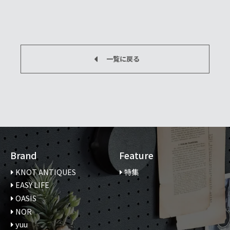
一覧に戻る
Brand
Feature
KNOT ANTIQUES
特集
EASY LIFE
OASIS
NOR
yuu