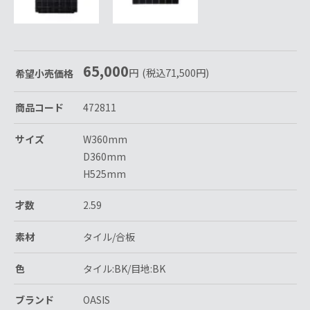
65,000
円
(税込
71,500
円
)
希望小売価格
商品コード
472811
サイズ
W360mm
D360mm
H525mm
才数
2.59
素材
タイル/合板
色
タイル:BK/目地:BK
ブランド
OASIS