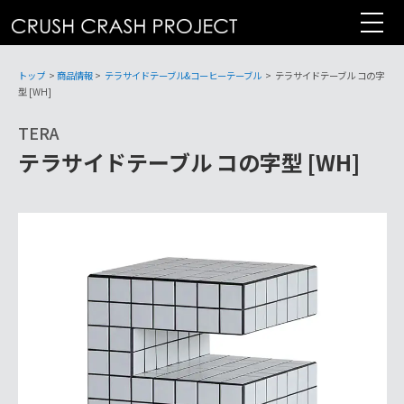
コ
ン
テ
ン
トップ
>
商品情報
>
テラサイドテーブル&コーヒーテーブル
>
テラサイドテーブル コの字
ツ
型 [WH]
へ
TERA
テラサイドテーブル コの字型 [WH]