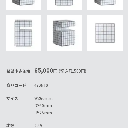
65,000
円
(税込
71,500
円
)
希望小売価格
商品コード
472810
サイズ
W360mm
D360mm
H525mm
才数
2.59