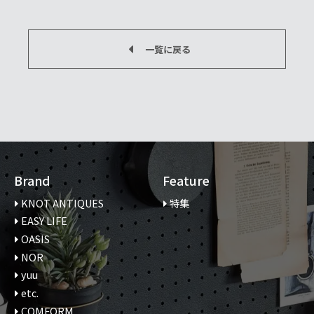
一覧に戻る
Brand
Feature
KNOT ANTIQUES
特集
EASY LIFE
OASIS
NOR
yuu
etc.
COMFORM