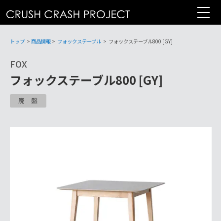
コ
ン
テ
ン
トップ
>
商品情報
>
フォックステーブル
>
フォックステーブル800 [GY]
ツ
FOX
へ
フォックステーブル800 [GY]
廃盤