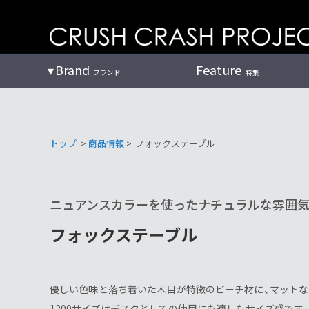
コ
ン
テ
ン
Brand
Feature
ブランド
特集
ツ
へ
トップ
>
商品情報
>
フォックステーブル
ニュアンスカラーを使ったナチュラルな雰囲
フォックステーブル
優しい色味と落ち着いた木目が特徴のビーチ材に、マット
1200サイズはデスクとしての使用にも適したサイズ感です