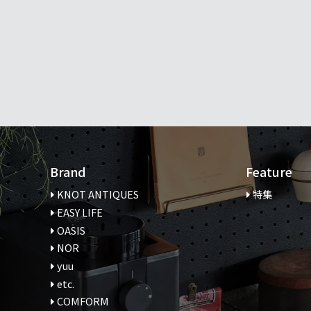
Brand
Feature
KNOT ANTIQUES
特集
EASY LIFE
OASIS
NOR
yuu
etc.
COMFORM