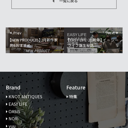
一覧に戻る
Prev
Next
【NEW PRODUCTS】2月新作家
【EASY LIFE 20周年】イージー
具&おすすめ
ライフ誕生秘話
Brand
Feature
KNOT ANTIQUES
特集
EASY LIFE
OASIS
NOR
yuu