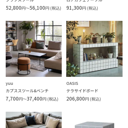
52,800
56,100
91,300
円～
円 (税込)
円 (税込)
yuu
OASIS
カプススツール&ベンチ
テラサイドボード
7,700
37,400
206,800
円～
円 (税込)
円 (税込)