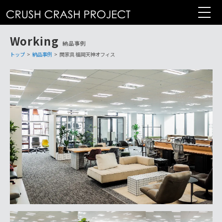
コ
ン
テ
Working
ン
納品事例
ツ
トップ
>
納品事例
>
関家具 福岡天神オフィス
へ