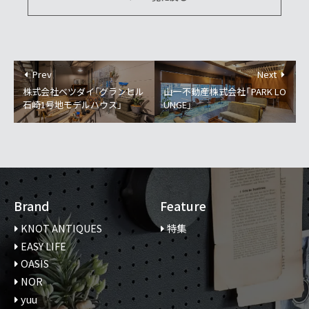
Prev
Next
株式会社ベツダイ「グランヒル
山一不動産株式会社「PARK LO
石崎1号地モデルハウス」
UNGE」
Brand
Feature
KNOT ANTIQUES
特集
EASY LIFE
OASIS
NOR
yuu