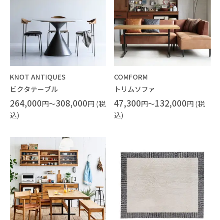
KNOT ANTIQUES
COMFORM
ビクタテーブル
トリムソファ
264,000
308,000
47,300
132,000
円～
円 (税
円～
円 (税
込)
込)