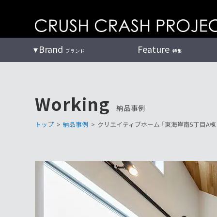
コ
ン
テ
ン
Brand
Feature
ブランド
特集
ツ
へ
Working
納品事例
トップ
>
納品事例
>
クリエイティブホーム 「東海岸南5丁目A