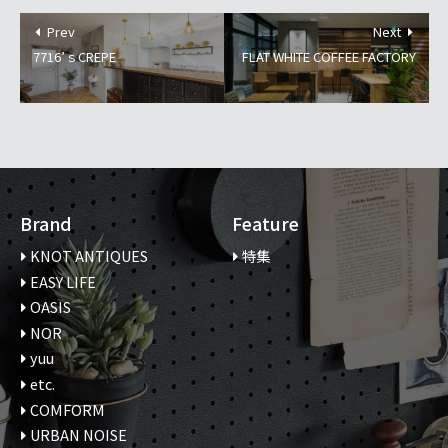
Prev
Next
7716’ｓCREPE
FLAT WHITE COFFEE FACTORY
Brand
Feature
KNOT ANTIQUES
特集
EASY LIFE
OASIS
NOR
yuu
etc.
COMFORM
URBAN NOISE