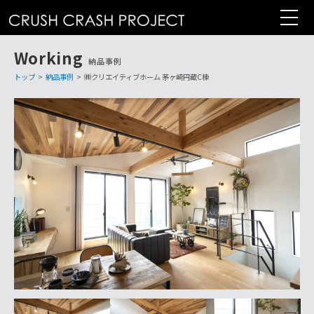
コ
ン
テ
Working
ン
納品事例
ツ
トップ
>
納品事例
>
㈱クリエイティブホーム 茅ヶ崎円蔵C棟
へ