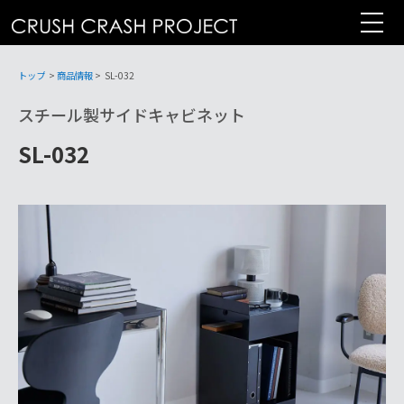
コ
ン
テ
ン
トップ
>
商品情報
>
SL-032
ツ
スチール製サイドキャビネット
へ
SL-032