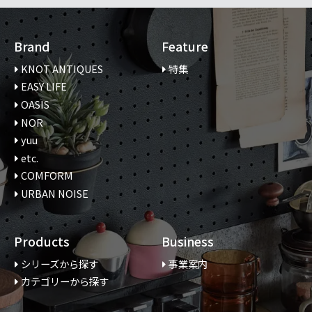
Brand
Feature
KNOT ANTIQUES
特集
EASY LIFE
OASIS
NOR
yuu
etc.
COMFORM
URBAN NOISE
Products
Business
シリーズから探す
事業案内
カテゴリーから探す