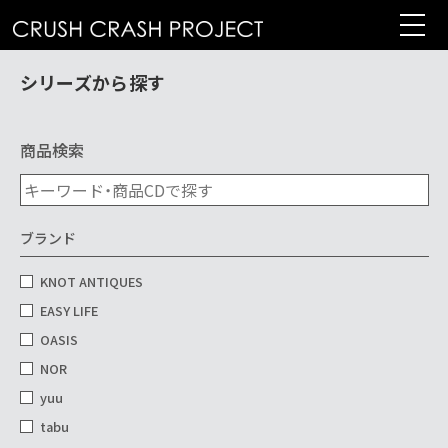
コ
ン
テ
シリーズから探す
ン
ツ
へ
商品検索
ブランド
KNOT ANTIQUES
EASY LIFE
OASIS
NOR
yuu
tabu