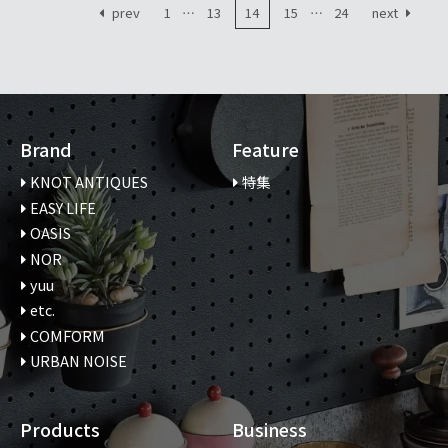
prev
next
1
…
13
14
15
…
24
Page
Page
Page
Page
Page
Brand
Feature
KNOT ANTIQUES
特集
EASY LIFE
OASIS
NOR
yuu
etc.
COMFORM
URBAN NOISE
Products
Business