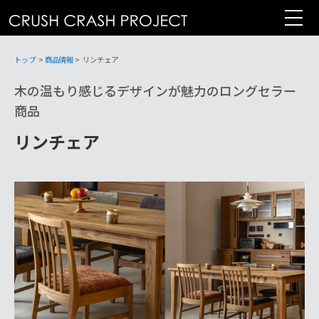
コ
ン
テ
ン
トップ
>
商品情報
>
リンチェア
ツ
木の温もり感じるデザインが魅力のロングセラー
へ
商品
リンチェア