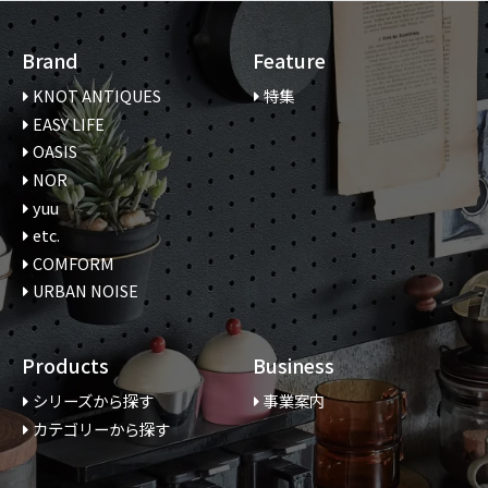
Brand
Feature
KNOT ANTIQUES
特集
EASY LIFE
OASIS
NOR
yuu
etc.
COMFORM
URBAN NOISE
Products
Business
シリーズから探す
事業案内
カテゴリーから探す