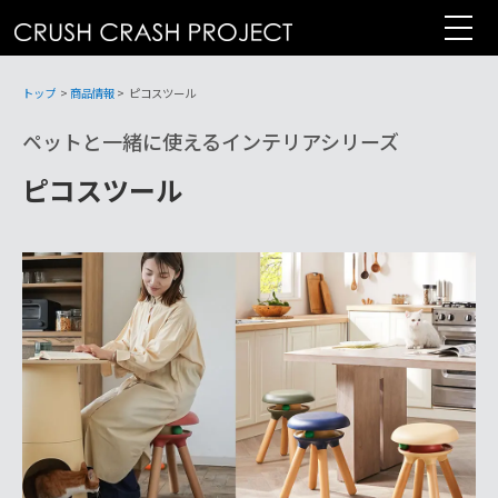
コ
ン
テ
ン
トップ
>
商品情報
>
ピコスツール
ツ
ペットと一緒に使えるインテリアシリーズ
へ
ピコスツール