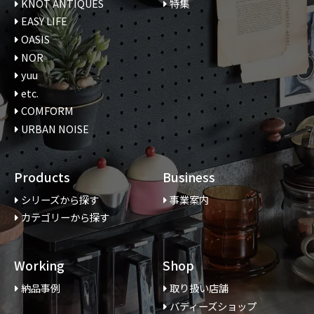
KNOT ANTIQUES
特集
EASY LIFE
OASIS
NOR
yuu
etc.
COMFORM
URBAN NOISE
Products
Business
シリーズから探す
事業案内
カテゴリーから探す
Working
Shop
納品事例
取り扱い店舗
バディーズショップ