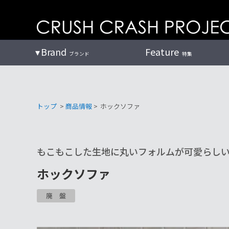
コ
ン
テ
ン
Brand
Feature
ブランド
特集
ツ
へ
トップ
>
商品情報
>
ホックソファ
もこもこした生地に丸いフォルムが可愛らし
ホックソファ
廃盤