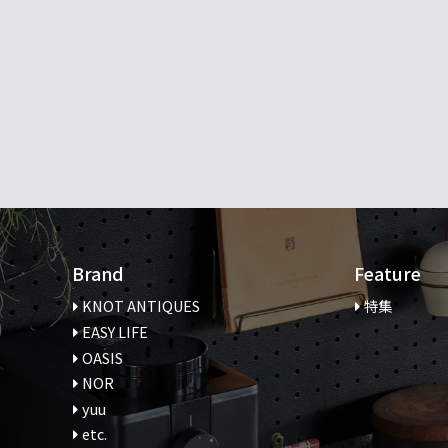
Brand
Feature
KNOT ANTIQUES
特集
EASY LIFE
OASIS
NOR
yuu
etc.