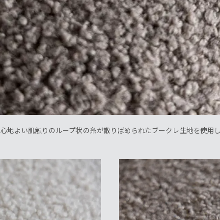
。柔らかく心地よい肌触りのループ状の糸が散りばめられたブークレ生地を使