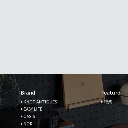
Brand
Feature
KNOT ANTIQUES
特集
EASY LIFE
OASIS
NOR