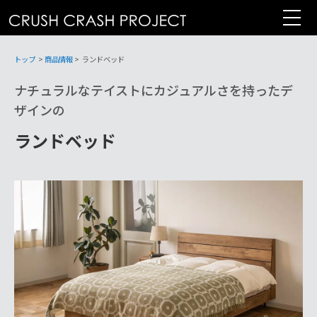
コ
ン
テ
ン
トップ
>
商品情報
>
ランドベッド
ツ
ナチュラルなテイストにカジュアルさを持ったデ
へ
ザインの
ランドベッド