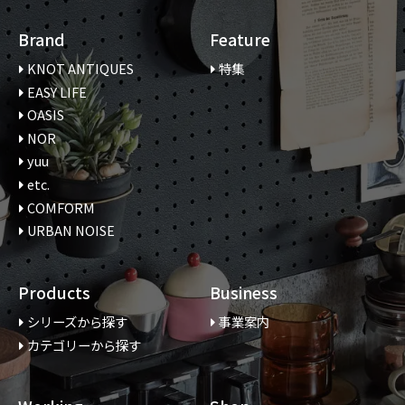
Brand
Feature
KNOT ANTIQUES
特集
EASY LIFE
OASIS
NOR
yuu
etc.
COMFORM
URBAN NOISE
Products
Business
シリーズから探す
事業案内
カテゴリーから探す