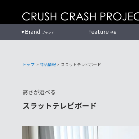
コ
ン
テ
ン
Brand
Feature
ブランド
特集
ツ
へ
トップ
>
商品情報
>
スラットテレビボード
高さが選べる
スラットテレビボード