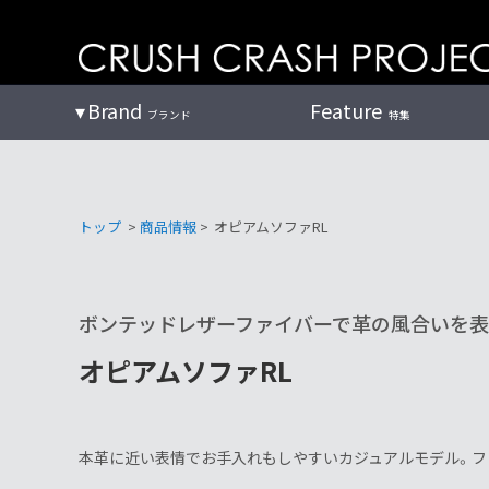
コ
ン
テ
ン
Brand
Feature
ブランド
特集
ツ
へ
トップ
>
商品情報
>
オピアムソファRL
ボンテッドレザーファイバーで革の風合いを表
オピアムソファRL
本革に近い表情でお手入れもしやすいカジュアルモデル。フ