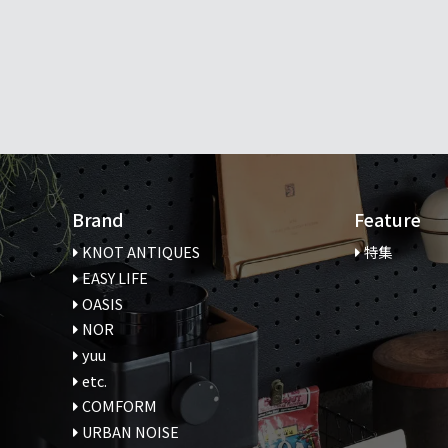
Brand
Feature
KNOT ANTIQUES
特集
EASY LIFE
OASIS
NOR
yuu
etc.
COMFORM
URBAN NOISE