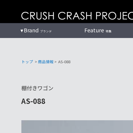
コ
ン
テ
ン
Brand
Feature
ブランド
特集
ツ
へ
トップ
>
商品情報
>
AS-088
棚付きワゴン
AS-088