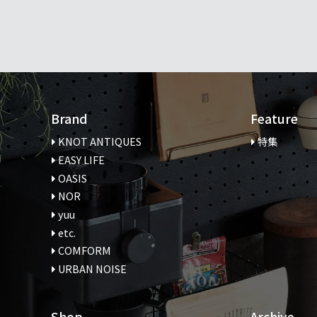
Brand
Feature
KNOT ANTIQUES
特集
EASY LIFE
OASIS
NOR
yuu
etc.
COMFORM
URBAN NOISE