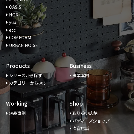
OASIS
NOR
yuu
etc.
COMFORM
URBAN NOISE
Products
Business
シリーズから探す
事業案内
カテゴリーから探す
Working
Shop
納品事例
取り扱い店舗
バディーズショップ
直営店舗