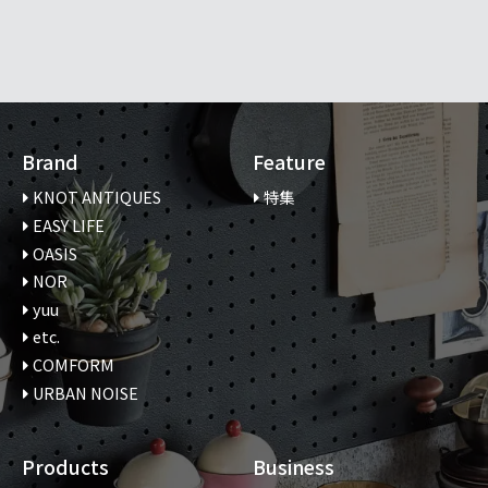
Brand
Feature
KNOT ANTIQUES
特集
EASY LIFE
OASIS
NOR
yuu
etc.
COMFORM
URBAN NOISE
Products
Business