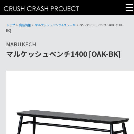
コ
ン
テ
ン
トップ
>
商品情報
>
マルケッシュベンチ&スツール
>
マルケッシュベンチ1400 [OAK-
ツ
BK]
へ
MARUKECH
マルケッシュベンチ1400 [OAK-BK]