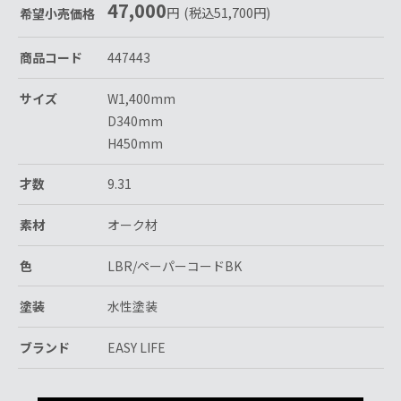
47,000
円
(税込
51,700
円
)
希望小売価格
商品コード
447443
サイズ
W1,400mm
D340mm
H450mm
才数
9.31
素材
オーク材
色
LBR/ペーパーコードBK
塗装
水性塗装
ブランド
EASY LIFE