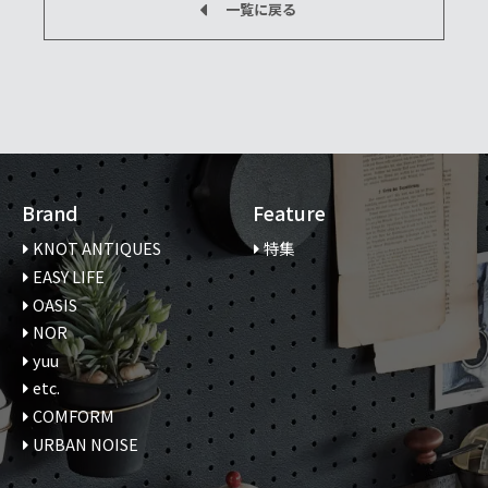
一覧に戻る
Brand
Feature
KNOT ANTIQUES
特集
EASY LIFE
OASIS
NOR
yuu
etc.
COMFORM
URBAN NOISE