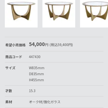
54,000
円
(税込
59,400
円
)
希望小売価格
商品コード
447430
サイズ
W835mm
D835mm
H455mm
才数
15.3
素材
オーク材/強化ガラス