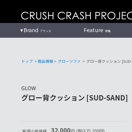
コ
ン
テ
ン
Brand
Feature
ブランド
特集
ツ
へ
トップ
>
商品情報
>
グローソファ
>
グロー背クッション [SUD-S
GLOW
グロー背クッション [SUD-SAND]
32,000
円
(税込
35,200
円
)
希望小売価格