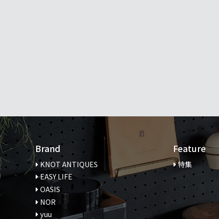
Brand
Feature
KNOT ANTIQUES
特集
EASY LIFE
OASIS
NOR
yuu