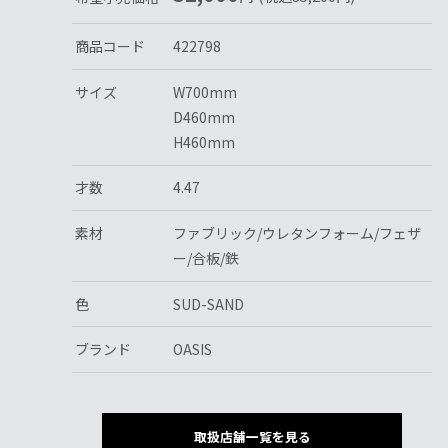
商品コード
422798
サイズ
W700mm
D460mm
H460mm
才数
4.47
素材
ファブリック/ウレタンフォーム/フェザ
ー/合板/鉄
色
SUD-SAND
ブランド
OASIS
取扱店舗一覧を見る