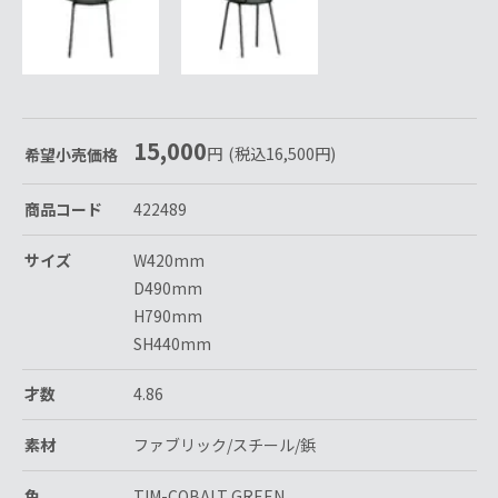
15,000
円
(税込
16,500
円
)
希望小売価格
商品コード
422489
サイズ
W420mm
D490mm
H790mm
SH440mm
才数
4.86
素材
ファブリック/スチール/鋲
色
TIM-COBALT GREEN