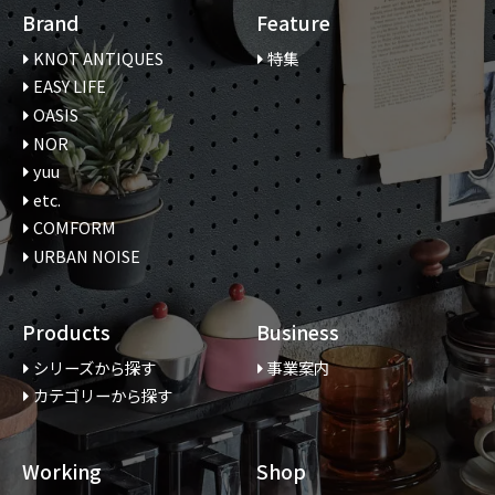
Brand
Feature
KNOT ANTIQUES
特集
EASY LIFE
OASIS
NOR
yuu
etc.
COMFORM
URBAN NOISE
Products
Business
シリーズから探す
事業案内
カテゴリーから探す
Working
Shop