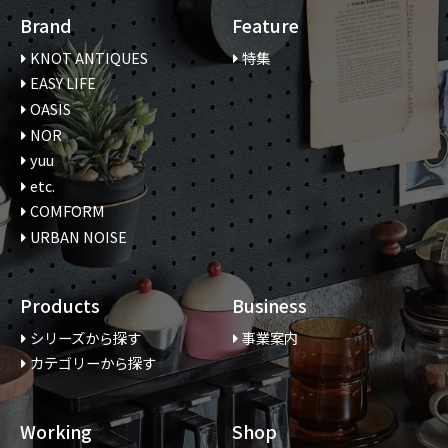
Brand
Feature
KNOT ANTIQUES
特集
EASY LIFE
OASIS
NOR
yuu
etc.
COMFORM
URBAN NOISE
Products
Business
シリーズから探す
事業案内
カテゴリーから探す
Working
Shop