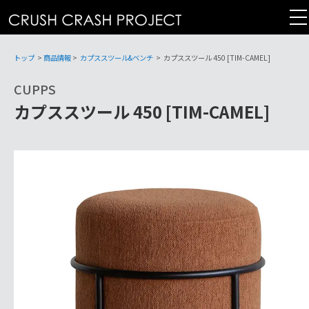
コ
ン
テ
ン
トップ
>
商品情報
>
カプススツール&ベンチ
>
カプススツール 450 [TIM-CAMEL]
ツ
CUPPS
へ
カプススツール 450 [TIM-CAMEL]