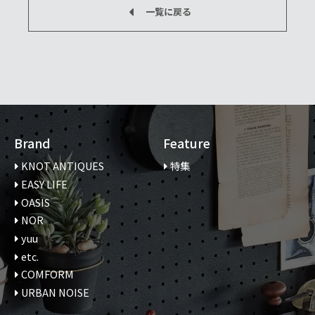
一覧に戻る
Brand
Feature
KNOT ANTIQUES
特集
EASY LIFE
OASIS
NOR
yuu
etc.
COMFORM
URBAN NOISE