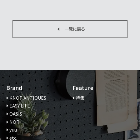
一覧に戻る
Brand
Feature
KNOT ANTIQUES
特集
EASY LIFE
OASIS
NOR
yuu
etc.