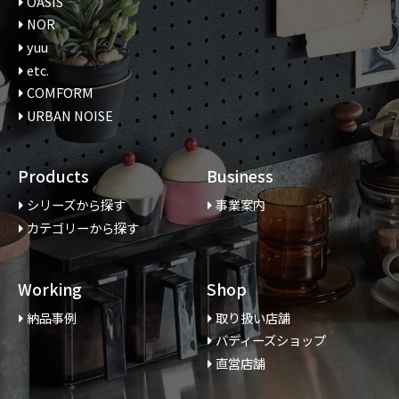
OASIS
NOR
yuu
etc.
COMFORM
URBAN NOISE
Products
Business
シリーズから探す
事業案内
カテゴリーから探す
Working
Shop
納品事例
取り扱い店舗
バディーズショップ
直営店舗