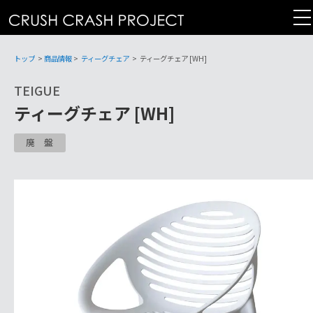
コ
ン
テ
ン
トップ
>
商品情報
>
ティーグチェア
>
ティーグチェア [WH]
ツ
TEIGUE
へ
ティーグチェア [WH]
廃盤