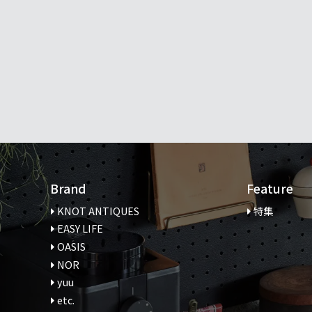
Brand
Feature
KNOT ANTIQUES
特集
EASY LIFE
OASIS
NOR
yuu
etc.