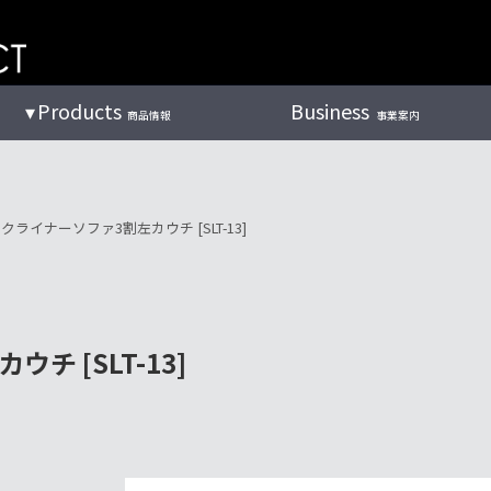
Products
Business
商品情報
事業案内
ライナーソファ3割左カウチ [SLT-13]
 [SLT-13]