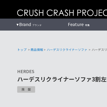
コ
ン
テ
ン
Brand
Feature
ブランド
特集
ツ
へ
トップ
>
商品情報
>
ハーデスリクライナーソファ
>
ハーデスリク
HERDES
ハーデスリクライナーソファ3割左カウチ
廃盤