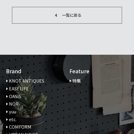
一覧に戻る
Brand
Feature
KNOT ANTIQUES
特集
EASY LIFE
OASIS
NOR
yuu
etc.
COMFORM