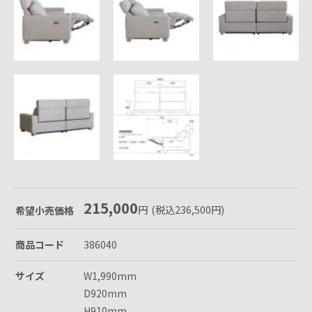
215,000
円
(税込
236,500
円
)
希望小売価格
商品コード
386040
サイズ
W1,990mm
D920mm
H910mm