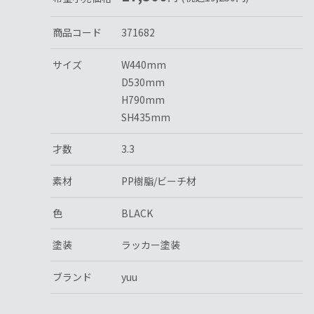
商品コード
371682
サイズ
W440mm
D530mm
H790mm
SH435mm
才数
3.3
素材
PP樹脂/ビーチ材
色
BLACK
塗装
ラッカー塗装
ブランド
yuu