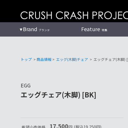
コ
ン
テ
ン
Brand
Feature
ブランド
特集
ツ
へ
トップ
>
商品情報
>
エッグ(木脚)チェア
>
エッグチェア(木脚) [
EGG
エッグチェア(木脚) [BK]
17,500
円
(税込
19,250
円
)
希望小売価格