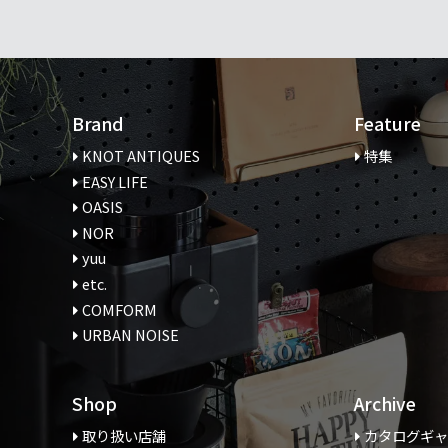
Brand
Feature
KNOT ANTIQUES
特集
EASY LIFE
OASIS
NOR
yuu
etc.
COMFORM
URBAN NOISE
Shop
Archive
取り扱い店舗
カタログギ