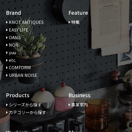
Brand
Feature
KNOT ANTIQUES
特集
EASY LIFE
OASIS
NOR
yuu
etc.
COMFORM
URBAN NOISE
Products
Business
シリーズから探す
事業案内
カテゴリーから探す