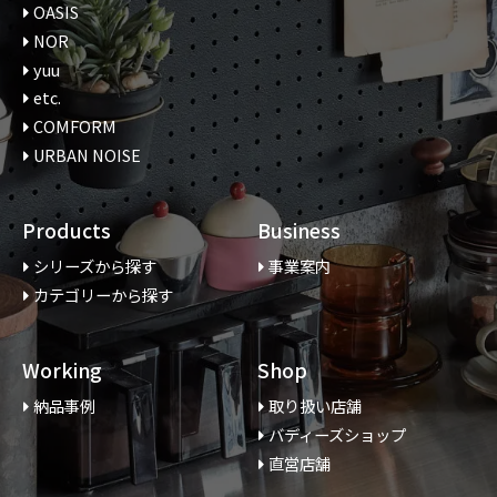
OASIS
NOR
yuu
etc.
COMFORM
URBAN NOISE
Products
Business
シリーズから探す
事業案内
カテゴリーから探す
Working
Shop
納品事例
取り扱い店舗
バディーズショップ
直営店舗