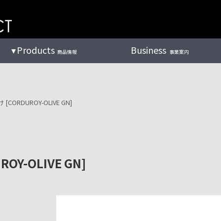
Products
Business
商品情報
事業案内
CORDUROY-OLIVE GN]
Y-OLIVE GN]