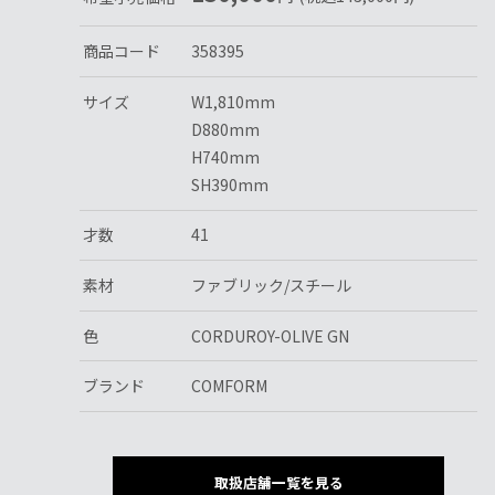
商品コード
358395
サイズ
W1,810mm
D880mm
H740mm
SH390mm
才数
41
素材
ファブリック/スチール
色
CORDUROY-OLIVE GN
ブランド
COMFORM
取扱店舗一覧を見る