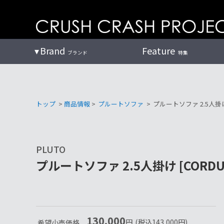
コ
ン
テ
ン
Brand
Feature
ブランド
特集
ツ
へ
トップ
>
商品情報
>
プルートソファ
>
プルートソファ 2.5人掛け [
PLUTO
プルートソファ 2.5人掛け [CORDURO
130,000
円
(税込
143,000
円
)
希望小売価格