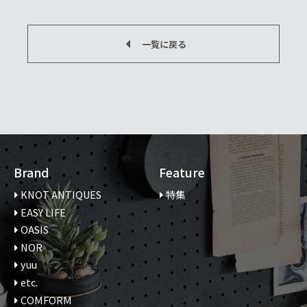
一覧に戻る
Brand
Feature
KNOT ANTIQUES
特集
EASY LIFE
OASIS
NOR
yuu
etc.
COMFORM