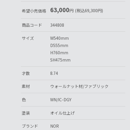
63,000
円
(税込
69,300
円
)
希望小売価格
商品コード
344808
サイズ
W540mm
D555mm
H760mm
SH475mm
才数
8.74
素材
ウォールナット材/ファブリック
色
WN/IC-DGY
塗装
オイル仕上げ
ブランド
NOR