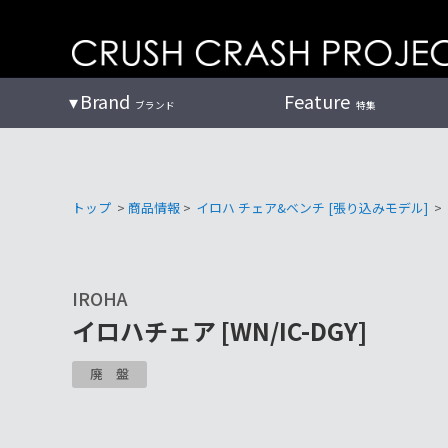
コ
ン
テ
ン
Brand
Feature
ブランド
特集
ツ
へ
トップ
>
商品情報
>
イロハ チェア&ベンチ [張り込みモデル]
>
IROHA
イロハチェア [WN/IC-DGY]
廃盤