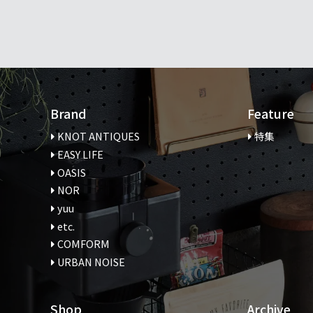
Brand
Feature
KNOT ANTIQUES
特集
EASY LIFE
OASIS
NOR
yuu
etc.
COMFORM
URBAN NOISE
Shop
Archive