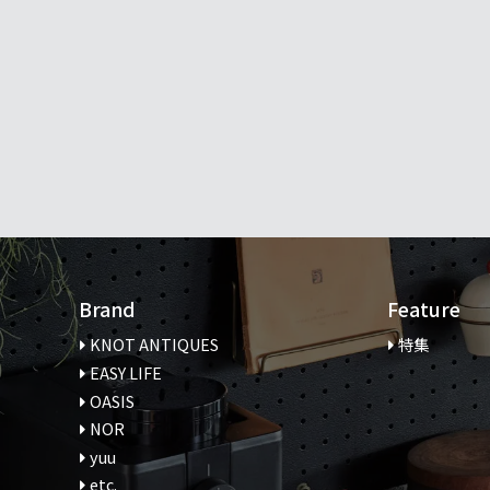
Brand
Feature
KNOT ANTIQUES
特集
EASY LIFE
OASIS
NOR
yuu
etc.