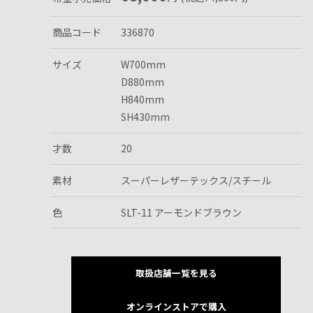
商品コード
336870
サイズ
W700mm
D880mm
H840mm
SH430mm
才数
20
素材
スーパーレザーテックス/スチール
色
SLT-11 アーモンドブラウン
取扱店舗一覧を見る
オンラインストアで購入