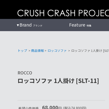
コ
ン
テ
ン
Brand
Feature
ブランド
特集
ツ
へ
トップ
>
商品情報
>
ロッコソファ
>
ロッコソファ 1人掛け [SLT-
ROCCO
ロッコソファ 1人掛け [SLT-11]
68,000
円
(税込
74,800
円
)
希望小売価格