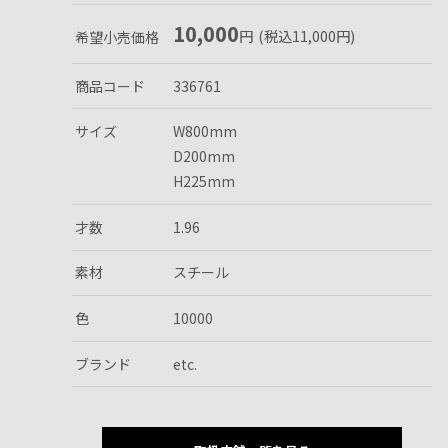
10,000
円
(税込
11,000
円
)
希望小売価格
商品コード
336761
サイズ
W800mm
D200mm
H225mm
才数
1.96
素材
スチール
色
10000
ブランド
etc.