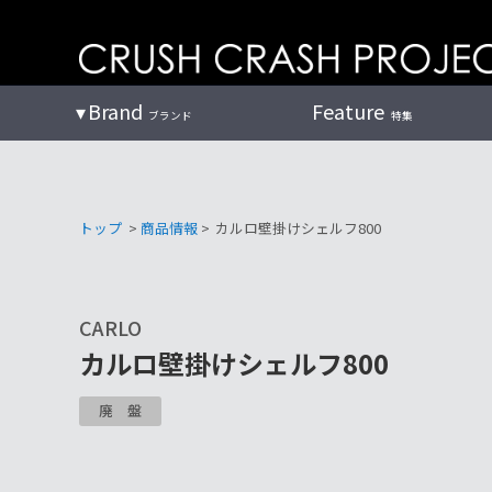
コ
ン
テ
ン
Brand
Feature
ブランド
特集
ツ
へ
トップ
>
商品情報
>
カルロ壁掛けシェルフ800
CARLO
カルロ壁掛けシェルフ800
廃盤