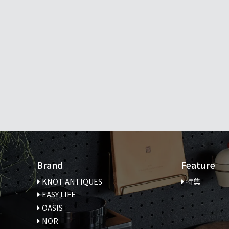
Brand
Feature
KNOT ANTIQUES
特集
EASY LIFE
OASIS
NOR