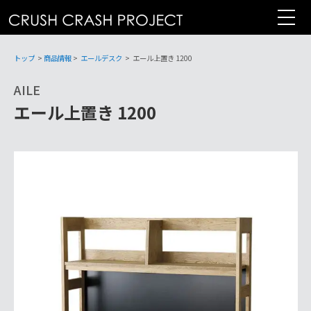
コ
ン
テ
ン
トップ
>
商品情報
>
エールデスク
>
エール上置き 1200
ツ
AILE
へ
エール上置き 1200