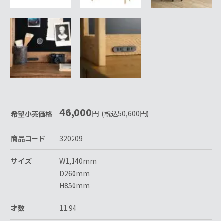
46,000
円
(税込
50,600
円
)
希望小売価格
商品コード
320209
サイズ
W1,140mm
D260mm
H850mm
才数
11.94