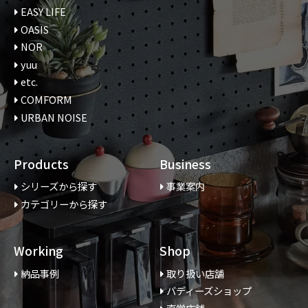
EASY LIFE
OASIS
NOR
yuu
etc.
COMFORM
URBAN NOISE
Products
Business
シリーズから探す
事業案内
カテゴリーから探す
Working
Shop
納品事例
取り扱い店舗
バディーズショップ