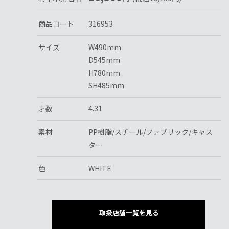
商品コード
316953
サイズ
W490mm
D545mm
H780mm
SH485mm
才数
4.31
素材
PP樹脂/スチール/ファブリック/キャス
ター
色
WHITE
取扱店舗一覧を見る