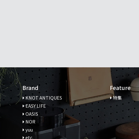
Brand
Feature
KNOT ANTIQUES
特集
EASY LIFE
OASIS
NOR
yuu
etc.