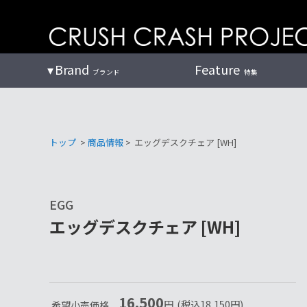
コ
ン
テ
ン
Brand
Feature
ブランド
特集
ツ
へ
トップ
>
商品情報
>
エッグデスクチェア [WH]
EGG
エッグデスクチェア [WH]
16,500
円
(税込
18,150
円
)
希望小売価格