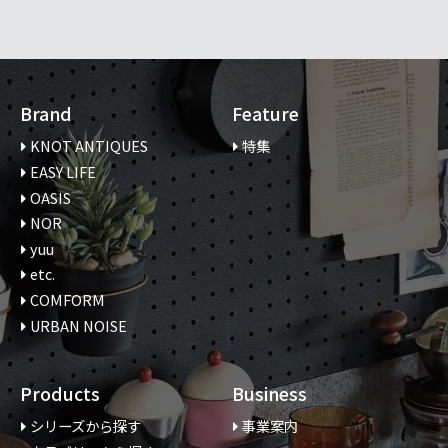
Brand
Feature
KNOT ANTIQUES
特集
EASY LIFE
OASIS
NOR
yuu
etc.
COMFORM
URBAN NOISE
Products
Business
シリーズから探す
事業案内