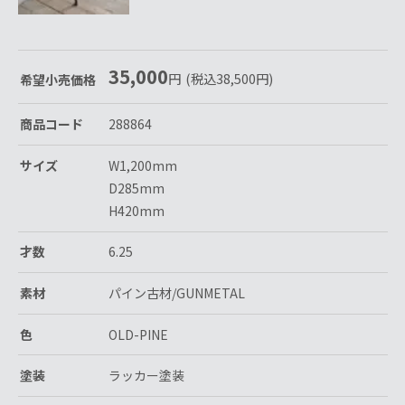
35,000
円
(税込
38,500
円
)
希望小売価格
商品コード
288864
サイズ
W1,200mm
D285mm
H420mm
才数
6.25
素材
パイン古材/GUNMETAL
色
OLD-PINE
塗装
ラッカー塗装