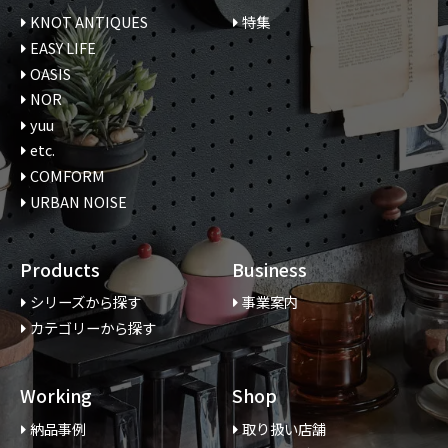
KNOT ANTIQUES
特集
EASY LIFE
OASIS
NOR
yuu
etc.
COMFORM
URBAN NOISE
Products
Business
シリーズから探す
事業案内
カテゴリーから探す
Working
Shop
納品事例
取り扱い店舗