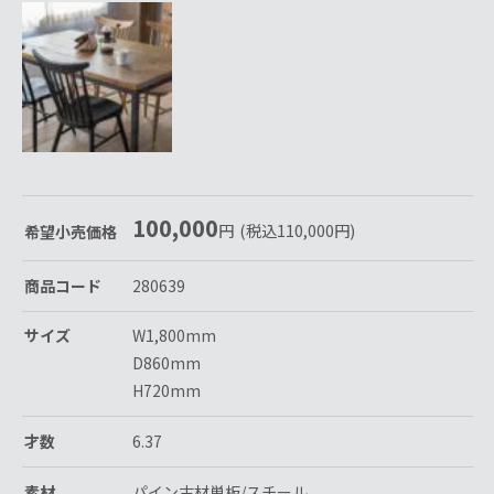
100,000
円
(税込
110,000
円
)
希望小売価格
商品コード
280639
サイズ
W1,800mm
D860mm
H720mm
才数
6.37
素材
パイン古材単板/スチール