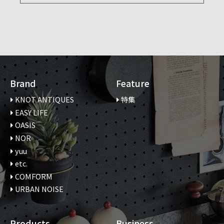
Brand
Feature
KNOT ANTIQUES
特集
EASY LIFE
OASIS
NOR
yuu
etc.
COMFORM
URBAN NOISE
Products
Business