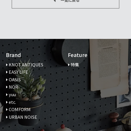
一覧に戻る
Brand
Feature
KNOT ANTIQUES
特集
EASY LIFE
OASIS
NOR
yuu
etc.
COMFORM
URBAN NOISE