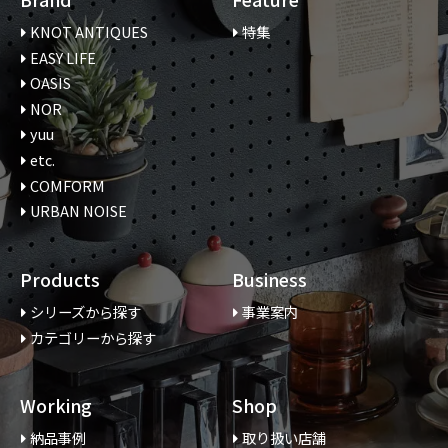
KNOT ANTIQUES
特集
EASY LIFE
OASIS
NOR
yuu
etc.
COMFORM
URBAN NOISE
Products
Business
シリーズから探す
事業案内
カテゴリーから探す
Working
Shop
納品事例
取り扱い店舗