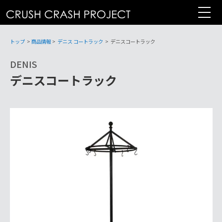
コ
ン
テ
ン
トップ
>
商品情報
>
デニス コートラック
>
デニスコートラック
ツ
DENIS
へ
デニスコートラック